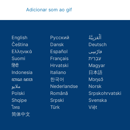
Adicionar som ao gif
English
Русский
اَلْعَرَبِيَّةُ
Čeština
Dansk
Deutsch
Ελληνικά
Español
فارْسِى
Suomi
Français
עִבְרִית
हिंदी
Hrvatski
Magyar
Indonesia
Italiano
日本語
ꦧꦱ ꦗꦮ
한국어
Mɔŋɢɔ̆
ملايو
Nederlandse
Norsk
Polski
Română
Srpskohrvatski
Shqipe
Srpski
Svenska
ไทย
Türk
Việt
简体中文